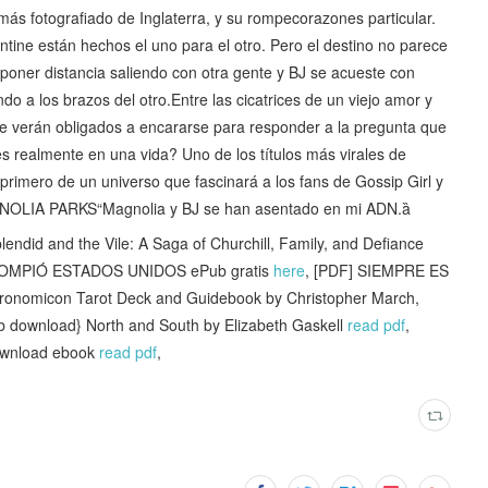
 más fotografiado de Inglaterra, y su rompecorazones particular.
tine están hechos el uno para el otro. Pero el destino no parece
poner distancia saliendo con otra gente y BJ se acueste con
o a los brazos del otro.Entre las cicatrices de un viejo amor y
se verán obligados a encararse para responder a la pregunta que
es realmente en una vida? Uno de los títulos más virales de
rimero de un universo que fascinará a los fans de Gossip Girl y
OLIA PARKS“Magnolia y BJ se han asentado en mi ADN.ȁ
id and the Vile: A Saga of Churchill, Family, and Defiance
OMPIÓ ESTADOS UNIDOS ePub gratis
here
, [PDF] SIEMPRE ES
cronomicon Tarot Deck and Guidebook by Christopher March,
b download} North and South by Elizabeth Gaskell
read pdf
,
download ebook
read pdf
,