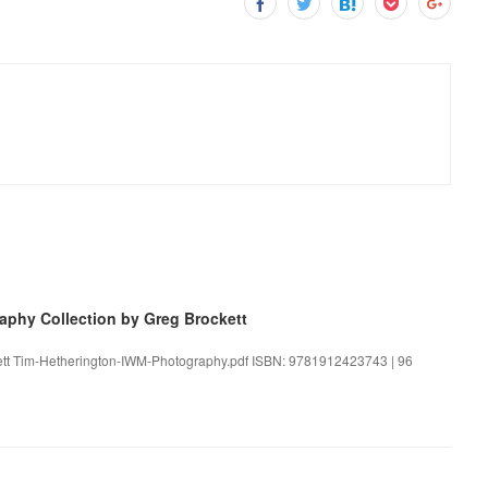
aphy Collection by Greg Brockett
kett Tim-Hetherington-IWM-Photography.pdf ISBN: 9781912423743 | 96