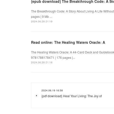
{epub download} The Breakthrough Code: A Stor
The Breakthrough Code: A Story About Living A Life Withou
pages | 9 Mb ...
2024.06.28 21:19
Read online: The Healing Waters Oracle: A
The Healing Waters Oracle: A 44-Card Deck and Guidebook
9781788178471 | 176 pages |...
2024.06.28 21:18
2024.06.19 16:58
{pdf download} Heal Your Living: The Joy of