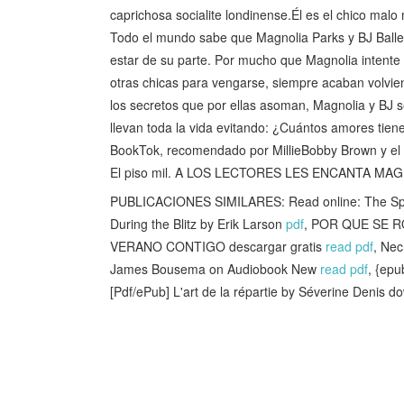
caprichosa socialite londinense.Él es el chico malo
Todo el mundo sabe que Magnolia Parks y BJ Ballen
estar de su parte. Por mucho que Magnolia intente 
otras chicas para vengarse, siempre acaban volviend
los secretos que por ellas asoman, Magnolia y BJ 
llevan toda la vida evitando: ¿Cuántos amores tien
BookTok, recomendado por MillieBobby Brown y el p
El piso mil. A LOS LECTORES LES ENCANTA MAGN
PUBLICACIONES SIMILARES: Read online: The Splend
During the Blitz by Erik Larson
pdf
, POR QUE SE R
VERANO CONTIGO descargar gratis
read pdf
, Ne
James Bousema on Audiobook New
read pdf
, {epu
[Pdf/ePub] L'art de la répartie by Séverine Denis 