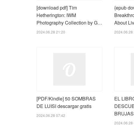
[download pdf] Tim
{epub do
Hetherington: IWM
Breakthr
Photography Collection by G…
About Liv
2024.06.28 21:20
2024.06.28 
[PDF/Kindle] 50 SOMBRAS
EL LIBR
DE LUISI descargar gratis
DESCUB
BRUJAS 3)
2024.06.28 07:42
2024.06.28 