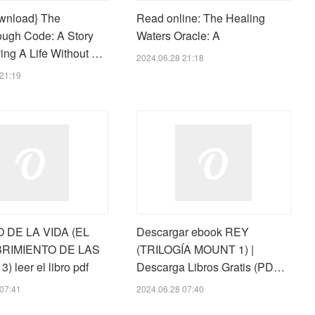
wnload} The
Read online: The Healing
ough Code: A Story
Waters Oracle: A
ing A Life Without …
2024.06.28 21:18
21:19
O DE LA VIDA (EL
Descargar ebook REY
RIMIENTO DE LAS
(TRILOGÍA MOUNT 1) |
 leer el libro pdf
Descarga Libros Gratis (PD…
07:41
2024.06.28 07:40