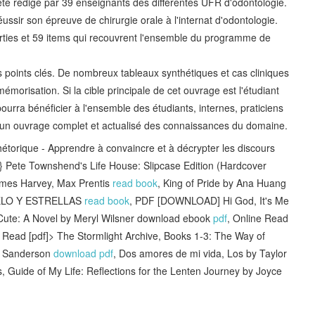
été rédigé par 39 enseignants des différentes UFR d'odontologie.
éussir son épreuve de chirurgie orale à l'internat d'odontologie.
parties et 59 items qui recouvrent l'ensemble du programme de
s points clés. De nombreux tableaux synthétiques et cas cliniques
émorisation. Si la cible principale de cet ouvrage est l'étudiant
 pourra bénéficier à l'ensemble des étudiants, internes, praticiens
nt un ouvrage complet et actualisé des connaissances du domaine.
hétorique - Apprendre à convaincre et à décrypter les discours
ete Townshend's Life House: Slipcase Edition (Hardcover
ames Harvey, Max Prentis
read book
, King of Pride by Ana Huang
IELO Y ESTRELLAS
read book
, PDF [DOWNLOAD] Hi God, It's Me
 Cute: A Novel by Meryl Wilsner download ebook
pdf
, Online Read
, Read [pdf]> The Stormlight Archive, Books 1-3: The Way of
n Sanderson
download pdf
, Dos amores de mi vida, Los by Taylor
s, Guide of My Life: Reflections for the Lenten Journey by Joyce