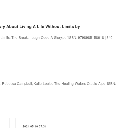
y About Living A Life Without Limits by
t Limits. The-Breakthrough-Code-A-Story.pdf ISBN: 9798985158618 | 340
. Rebecca Campbell, Katie-Louise The-Healing-Waters-Oracle-A.pdf ISBN:
2024.05.10 07:31