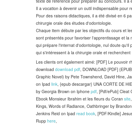
texte de référence pour préparer au concours. Il a 
Il a vocation à devenir un outil indispensable pour r
Pour des raisons didactiques, il a été divisé en 6 
chirurgie orale des études d'odontologie.
Chaque item débute par les objectifs du cours et le
sont présentés pour favoriser l'apprentissage et la m
qui prépare l'internat d'odontologie, nul doute qu'il
qui s'intéressent à la chirurgie orale et recherche
Les clients ont également aimé: [PDF] Le pouvoir r
download
download pdf
, DOWNLOAD [PDF] {EPUB} P
Graphic Novel) by Pete Townshend, David Hine, J
on Ipad
link
, {epub descargar} UNA CORTE DE H
by Georgia Brown on Iphone
pdf
, [Pdf/ePub] Cleat
Ebook Monsieur Ibrahim et les fleurs du Coran
site
Kings, Words of Radiance, Oathbringer by Brando
Jenkins Reid on Ipad
read book
, [PDF/Kindle] Jesu
Rupp
here
,