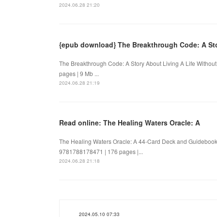
2024.06.28 21:20
{epub download} The Breakthrough Code: A Stor
The Breakthrough Code: A Story About Living A Life Withou
pages | 9 Mb ...
2024.06.28 21:19
Read online: The Healing Waters Oracle: A
The Healing Waters Oracle: A 44-Card Deck and Guidebook
9781788178471 | 176 pages |...
2024.06.28 21:18
2024.05.10 07:33