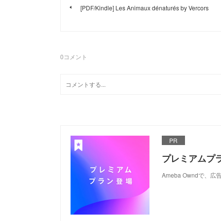
[PDF/Kindle] Les Animaux dénaturés by Vercors
0
コメント
PR
プレミアムプ
Ameba Ownd